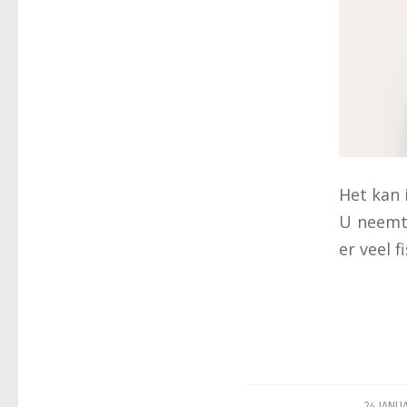
Het kan 
U neemt 
er veel f
/
24 JANUA