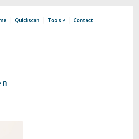
me
Quickscan
Tools ˅
Contact
en