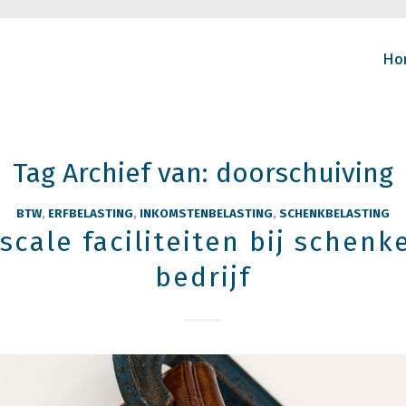
Ho
Tag Archief van:
doorschuiving
BTW
,
ERFBELASTING
,
INKOMSTENBELASTING
,
SCHENKBELASTING
iscale faciliteiten bij schenk
bedrijf