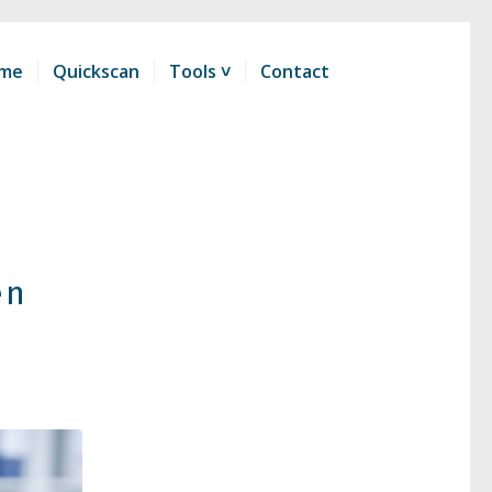
me
Quickscan
Tools ˅
Contact
en