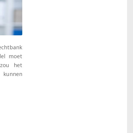
echtbank
del moet
 zou het
 kunnen