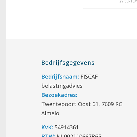
29 SEPTEM
Bedrijfsgegevens
Bedrijfsnaam:
FISCAF
belastingadvies
Bezoekadres:
Twentepoort Oost 61, 7609 RG
Almelo
KvK:
54914361
BTW:
NL002110667B65