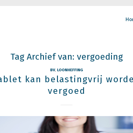
Ho
Tag Archief van:
vergoeding
BV
,
LOONHEFFING
ablet kan belastingvrij word
vergoed