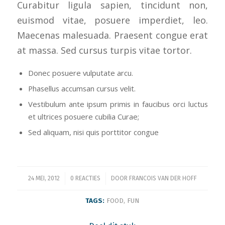
Curabitur ligula sapien, tincidunt non,
euismod vitae, posuere imperdiet, leo.
Maecenas malesuada. Praesent congue erat
at massa. Sed cursus turpis vitae tortor.
Donec posuere vulputate arcu.
Phasellus accumsan cursus velit.
Vestibulum ante ipsum primis in faucibus orci luctus
et ultrices posuere cubilia Curae;
Sed aliquam, nisi quis porttitor congue
/
/
24 MEI, 2012
0 REACTIES
DOOR
FRANCOIS VAN DER HOFF
TAGS:
FOOD
,
FUN