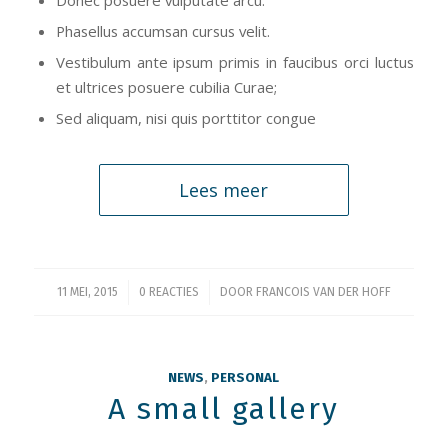
Donec posuere vulputate arcu.
Phasellus accumsan cursus velit.
Vestibulum ante ipsum primis in faucibus orci luctus
et ultrices posuere cubilia Curae;
Sed aliquam, nisi quis porttitor congue
Lees meer
/
/
11 MEI, 2015
0 REACTIES
DOOR
FRANCOIS VAN DER HOFF
NEWS
,
PERSONAL
A small gallery