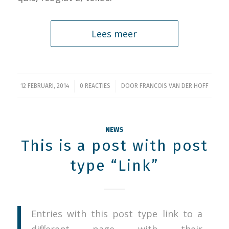
Lees meer
/
/
12 FEBRUARI, 2014
0 REACTIES
DOOR
FRANCOIS VAN DER HOFF
NEWS
This is a post with post
type “Link”
Entries with this post type link to a