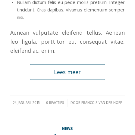
Nullam dictum felis eu pede mollis pretium. Integer
tincidunt. Cras dapibus. Vivamus elementum semper
nisi.
Aenean vulputate eleifend tellus. Aenean
leo ligula, porttitor eu, consequat vitae,
eleifend ac, enim.
Lees meer
/
/
24 JANUARI, 2015
0 REACTIES
DOOR
FRANCOIS VAN DER HOFF
NEWS