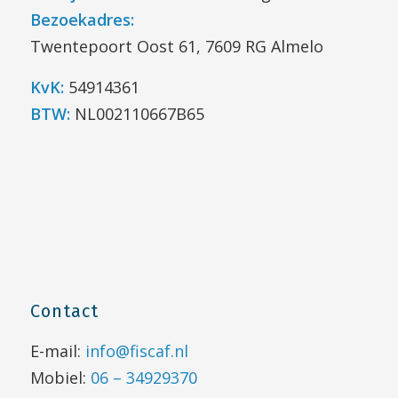
Bezoekadres:
Twentepoort Oost 61, 7609 RG Almelo
KvK:
54914361
BTW:
NL002110667B65
Contact
E-mail:
info@fiscaf.nl
Mobiel:
06 – 34929370