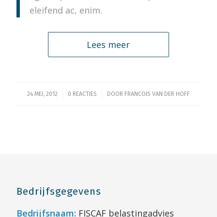
eleifend ac, enim.
Lees meer
/
/
24 MEI, 2012
0 REACTIES
DOOR
FRANCOIS VAN DER HOFF
Bedrijfsgegevens
Bedrijfsnaam:
FISCAF belastingadvies