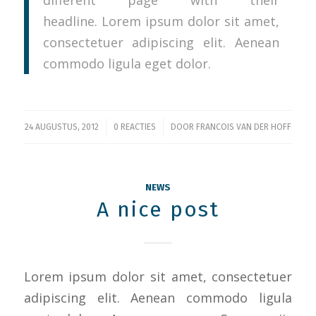
different page with their
headline. Lorem ipsum dolor sit amet,
consectetuer adipiscing elit. Aenean
commodo ligula eget dolor.
/
/
24 AUGUSTUS, 2012
0 REACTIES
DOOR
FRANCOIS VAN DER HOFF
NEWS
A nice post
Lorem ipsum dolor sit amet, consectetuer
adipiscing elit. Aenean commodo ligula