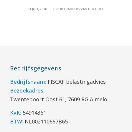
/
11 JULI, 2016
DOOR
FRANCOIS VAN DER HOFF
Bedrijfsgegevens
Bedrijfsnaam:
FISCAF belastingadvies
Bezoekadres:
Twentepoort Oost 61, 7609 RG Almelo
KvK:
54914361
BTW:
NL002110667B65